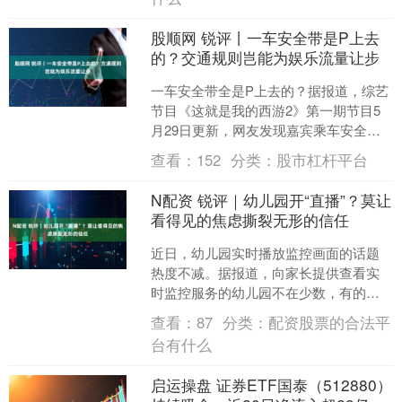
股顺网 锐评丨一车安全带是P上去
的？交通规则岂能为娱乐流量让步
一车安全带全是P上去的？据报道，综艺
节目《这就是我的西游2》第一期节目5
月29日更新，网友发现嘉宾乘车安全带
全靠后期P图，僵硬的线条、模糊的边
查看：
152
分类：
股市杠杆平台
缘、违和的色调，对....
N配资 锐评｜幼儿园开“直播”？莫让
看得见的焦虑撕裂无形的信任
近日，幼儿园实时播放监控画面的话题
热度不减。据报道，向家长提供查看实
时监控服务的幼儿园不在少数，有的甚
至将此“亮点”作为一大招生优势。可当镜
查看：
87
分类：
配资股票的合法平
头对准孩子和老师的一....
台有什么
启运操盘 证券ETF国泰（512880）