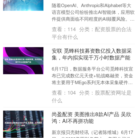
随着OpenAI、Anthropic和Alphabet等大
语言模型公司纷纷推出AI智能体，应用软
件提供商面临不同程度的AI颠覆风险。彭
博行业研究对不同公司未来的....
查看：
114
分类：
配资股票的合法
平台有什么
安联 觅蜂科技募资数亿投入数据采
集，年内拟实现千万小时数据产能
6月17日，数据服务平台公司觅蜂科技宣
布已完成数亿元天使+轮战略融资，资金
将主要用于MEgo系列无本体采集硬件量
产、数据治理平台迭代、全球采集网络
查看：
104
分类：
股票配资网址是
布局及数据生态....
什么
尚盈配资 美图推出8款AI产品 吴欣
鸿：AI不再拼功能
新京报贝壳财经讯（记者陈维城）6月17