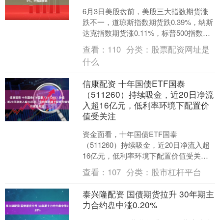
6月3日美股盘前，美股三大指数期货涨
跌不一，道琼斯指数期货跌0.39%，纳斯
达克指数期货涨0.11%，标普500指数期
货跌0.14%。 大型科技股盘前普跌，特
查看：
110
分类：
股票配资网址是
斯....
什么
信康配资 十年国债ETF国泰
（511260）持续吸金，近20日净流
入超16亿元，低利率环境下配置价
值受关注
资金面看，十年国债ETF国泰
（511260）持续吸金，近20日净流入超
16亿元，低利率环境下配置价值受关
注。 华创证券指出，2026年5月，国债收
查看：
107
分类：
股市杠杆平台
益率整体震荡下....
泰兴隆配资 国债期货拉升 30年期主
力合约盘中涨0.20%