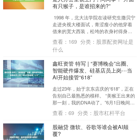
有只猴子，是谁招来的?”
1998 年，北大法学院在读研究生撒贝宁
走进央视大楼面试，青涩瘦小的他穿着
借来的宽大西装，松垮的衣身衬得身形
单薄。 栏目负责人肖晓琳初见他，转身
查看：
169
分类：
股票配资网址是
回办公室关门，....
什么
鑫旺资管 特写 | “赛博晚会”出圈、
智能硬件爆发、硅基店员上岗⋯当
AI开始接管“618”
走过23年，始于京东店庆的“618”，正在
告别自己最熟悉的模样。 “美猴王出来的
那一刻，我的DNA动了。”6月1日晚间，
一位用户在社交媒体上写下这句话。那
查看：
69
分类：
股市杠杆平台
一晚，....
股融贷 微软、谷歌等谁会被AI颠
覆?