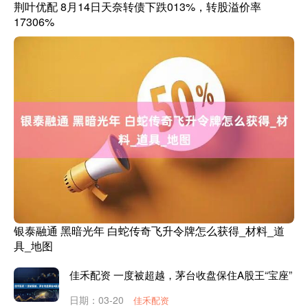
荆叶优配 8月14日天奈转债下跌013%，转股溢价率
17306%
银泰融通 黑暗光年 白蛇传奇飞升令牌怎么获得_材料_道
具_地图
佳禾配资 一度被超越，茅台收盘保住A股王“宝座”
日期：03-20
佳禾配资