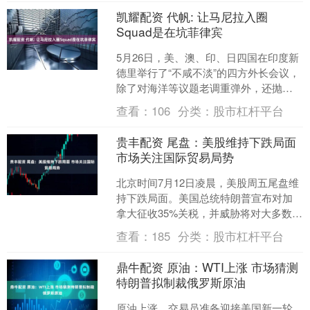
凯耀配资 代帆: 让马尼拉入圈
Squad是在坑菲律宾
5月26日，美、澳、印、日四国在印度新
德里举行了“不咸不淡”的四方外长会议，
除了对海洋等议题老调重弹外，还抛出
海上监控、关键矿产、能源安全及港口
查看：
106
分类：
股市杠杆平台
建设等合作计划，....
贵丰配资 尾盘：美股维持下跌局面
市场关注国际贸易局势
北京时间7月12日凌晨，美股周五尾盘维
持下跌局面。美国总统特朗普宣布对加
拿大征收35%关税，并威胁将对大多数国
家征收15%或20%的统一关税。市场避险
查看：
185
分类：
股市杠杆平台
情绪升温。....
鼎牛配资 原油：WTI上涨 市场猜测
特朗普拟制裁俄罗斯原油
原油上涨，交易员准备迎接美国新一轮