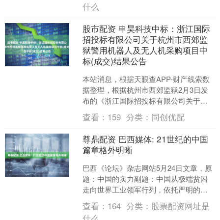
什么
股市配资 申昊科技中标：浙江国际
招投标有限公司关于杭州市西郊监
狱警用机器人及无人机采购项目中
标(成交)结果公告
本站消息，根据天眼查APP-财产线索数
据整理，根据杭州市西郊监狱2月3日发
布的《浙江国际招投标有限公司关于杭
州市西郊监狱警用机器人及无人机采购
查看：
159
分类：
同创优配
项目中标(成交)结....
尊鼎配资 巴西媒体: 21世纪的中国
篇章格外明晰
巴西《论坛》杂志网站5月24日文章，原
题：中国的实力副题：中国从极端贫困
走向世界工业领军行列，依托严明的治
理、长远的战略与历史延续性，稳步筑
查看：
164
分类：
股票配资网址是
牢国家发展布局30多....
什么