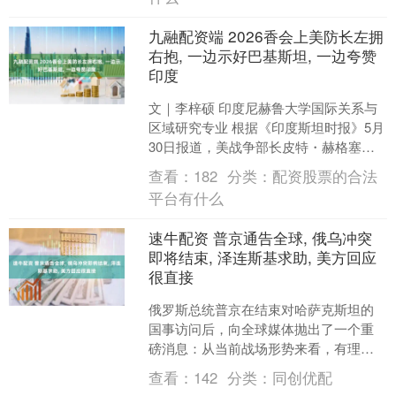
九融配资端 2026香会上美防长左拥
右抱, 一边示好巴基斯坦, 一边夸赞
印度
文｜李梓硕 印度尼赫鲁大学国际关系与
区域研究专业 根据《印度斯坦时报》5月
30日报道，美战争部长皮特・赫格塞斯
当日在香格里拉对话会上，重点阐述了
查看：
182
分类：
配资股票的合法
美国在南亚及印太....
平台有什么
速牛配资 普京通告全球, 俄乌冲突
即将结束, 泽连斯基求助, 美方回应
很直接
俄罗斯总统普京在结束对哈萨克斯坦的
国事访问后，向全球媒体抛出了一个重
磅消息：从当前战场形势来看，有理由
认为俄乌冲突临近收尾。 然而就在普京
查看：
142
分类：
同创优配
发表这番讲话的同一天，....