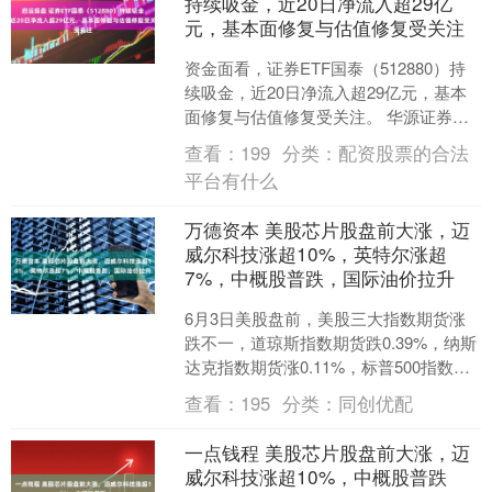
持续吸金，近20日净流入超29亿
元，基本面修复与估值修复受关注
资金面看，证券ETF国泰（512880）持
续吸金，近20日净流入超29亿元，基本
面修复与估值修复受关注。 华源证券指
出，证券行业5月A股日均股基成交额为
查看：
199
分类：
配资股票的合法
3.69....
平台有什么
万德资本 美股芯片股盘前大涨，迈
威尔科技涨超10%，英特尔涨超
7%，中概股普跌，国际油价拉升
6月3日美股盘前，美股三大指数期货涨
跌不一，道琼斯指数期货跌0.39%，纳斯
达克指数期货涨0.11%，标普500指数期
货跌0.14%。 大型科技股盘前普跌，特
查看：
195
分类：
同创优配
斯....
一点钱程 美股芯片股盘前大涨，迈
威尔科技涨超10%，中概股普跌