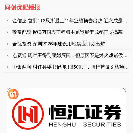
同创优配播报
金信达 首批112只浙股上半年业绩预告出炉 近六成是好消息
致富配资 IWC万国表工程师主题巡展于成都正式揭幕
合优投资 深圳2026年建设用地供应计划出炉
点赢通 周幽王得到褒姒灭国，但原因不是烽火戏诸侯_西周_周朝
中银两融 时任县委书记挪用6500万，强行建设文旅项目！这一