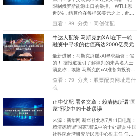
限制俄罗斯能源出口的举措。 WTI上涨
近3%，结算价在每桶68美元之上，此前
美国总统唐纳德·特朗普表示，他计划于
查看：
89
分类：
同创优配
周一就俄罗斯问....
牛达人配资 马斯克的XAI在下一轮
融资中寻求的估值高达2000亿美元
最新进展：马斯克辟谣xAI寻求融资：假
的！ 据报道援引了解谈判的未具名人士
消息称，埃隆·马斯克的xAI准备向投资者
募集更多资金，这笔交易对这家人工智
查看：
79
分类：
股票配资网址是什
能公司的估值....
么
正中优配 署名文章：赖清德所谓“国
家”邪说中的十处谬误
来源：新华网 新华社北京7月11日电题：
赖清德所谓“国家”邪说中的十处谬误 中国
社科院台湾研究所民意中心副主任 任冬