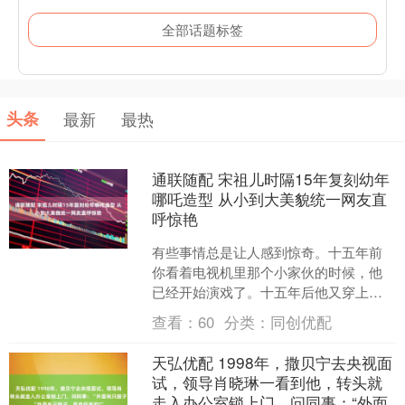
全部话题标签
头条
最新
最热
通联随配 宋祖儿时隔15年复刻幼年
哪吒造型 从小到大美貌统一网友直
呼惊艳
有些事情总是让人感到惊奇。十五年前
你看着电视机里那个小家伙的时候，他
已经开始演戏了。十五年后他又穿上差
不多的衣服出现在你眼前，你居然还能
查看：
60
分类：
同创优配
一眼就认出是他本人。 宋....
天弘优配 1998年，撒贝宁去央视面
试，领导肖晓琳一看到他，转头就
走入办公室锁上门，问同事：“外面