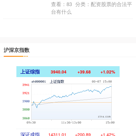
梅 近期，赖清德启动所谓“团结国家十
查看：
83
分类：
配资股票的合法平
讲”的全....
台有什么
沪深京指数
上证综指
3940.04
+39.68
+1.02%
深证成指
14311.01
+200.89
+1.42%