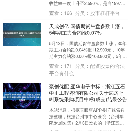
收益率一度上升至2.590%，是自1997年5
月以来的最高水平。此外，日本国内债
查看：
166
分类：
股市杠杆平台
券市场....
天成创亿 国债期货午盘多数上涨，
5年期主力合约涨0.07%
5月13日，国债期货午盘多数上涨，30年
期主力合约跌0.04%报112.900元，10年
期主力合约涨0.06%报108.800元，5年期
主力合约涨0.07%报1....
查看：
171
分类：
配资股票的合法
平台有什么
聚创优配 亚华电子中标：浙江五石
中正工程咨询有限公司关于病房呼
叫系统采购项目中标(成交)结果公告
本站消息，根据天眼查APP-财产线索数
据整理，根据台州市中心医院（台州学
院附属医院）2月3日发布的《浙江五石
中正工程咨询有限公司关于病房呼叫系