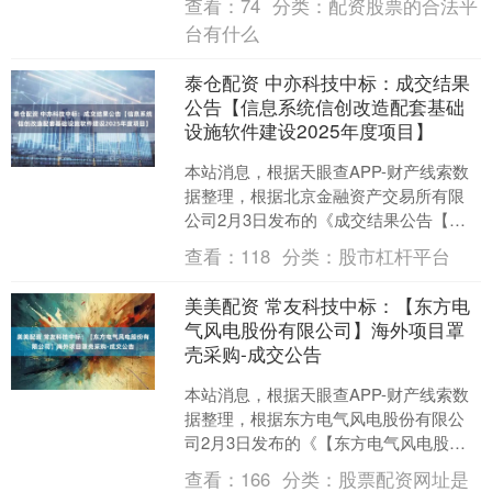
查看：
74
分类：
配资股票的合法平
统采购项目中标(成....
台有什么
泰仓配资 中亦科技中标：成交结果
公告【信息系统信创改造配套基础
设施软件建设2025年度项目】
本站消息，根据天眼查APP-财产线索数
据整理，根据北京金融资产交易所有限
公司2月3日发布的《成交结果公告【信
息系统信创改造配套基础设施软件建设
查看：
118
分类：
股市杠杆平台
2025年度项目】....
美美配资 常友科技中标：【东方电
气风电股份有限公司】海外项目罩
壳采购-成交公告
本站消息，根据天眼查APP-财产线索数
据整理，根据东方电气风电股份有限公
司2月3日发布的《【东方电气风电股份
有限公司】海外项目罩壳采购-成交公
查看：
166
分类：
股票配资网址是
告》内容显示，江苏....