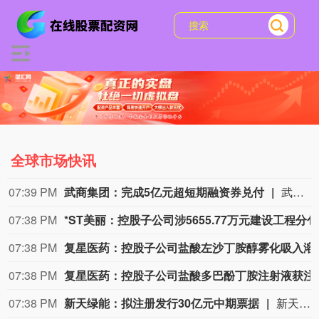
全球市场快讯
07:39 PM
武商集团：完成5亿元超短期融资券兑付
武商集团公告称，公司于2025年11月11日发行“25武商SCP003”超短期融资券，发行金额5亿元，期限270天，票面利率1.75%，到期兑付日为2026年8月9日。公司已按期完成该融资券兑付，相关情况可查阅中国货币网、上海清算所。
07:38 PM
*
07:38 PM
复星医药：控股子公司
07:38 PM
复星医药：控股子公
07:38 PM
新天绿能：拟注册发行30亿元中期票据
新天绿能公告称，公司拟申请注册发行总额30亿元的中期票据，期限不超5年，资金用于项目建设支出、偿债、补流等。发行按面值，利率依簿记建档结果确定，发行对象为全国银行间债券市场机构投资者，不设担保。本次注册发行已获董事会通过，报中国银行间市场交易商协会获准注册后方可实施，最终方案以协会注册通知书为准。