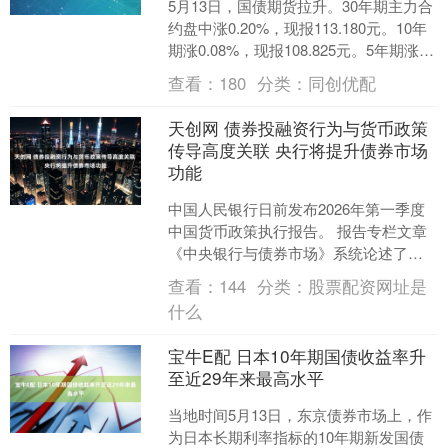
5月13日，国债期货拉升。30年期主力合
约盘中涨0.20%，现报113.180元。10年
期涨0.08%，现报108.825元。5年期涨
0.08%，现报106.3....
查看：
180
分类：
同创优配
天创网 债券投融资行为与货币政策
传导高度关联 央行将提升债券市场
功能
中国人民银行日前发布2026年第一季度
中国货币政策执行报告。 报告专栏文章
《中央银行与债券市场》系统论述了债
券市场在货币创造、利率形成和传导、
查看：
144
分类：
股票配资网址是
金融稳定、国际收支....
什么
宝牛E配 日本10年期国债收益率升
至近29年来最高水平
当地时间5月13日，东京债券市场上，作
为日本长期利率指标的10年期新发国债