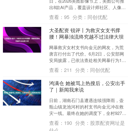
日，在2026美图影像节上，美图公司推
出8款AI产品，覆盖设计师社区、人像修
图、商业设计、口播视频、概念影像、
查看：
95
分类：
同创优配
音乐视觉化、....
大圣配资 锐评丨为救灾女支书撑
腰！网暴浊流终究越不过法律大坝
网暴救灾女村支书向金元的网友，为荒
唐言行付出了代价。6月2日，公安部网
安局披露，已依法查处相关网暴行为15
起，对秦某某、未某某等人依法行政处
查看：
211
分类：
同创优配
罚。消息一出，许多网....
鸿满仓 她被骂上热搜后，公安出手
了｜新闻我来说
日前，湖南石门县遭遇连续强降雨，壶
瓶山镇龙池河村的村支书向金元冲在救
灾一线。最终在她的调度下，全村927人
零伤亡。 她在一则采访视频中声音嘶
查看：
190
分类：
股票配资网址是
哑、双眼红肿，却因当....
什么